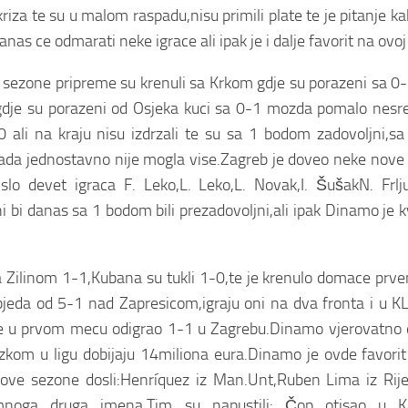
kriza te su u malom raspadu,nisu primili plate te je pitanje 
e odmarati neke igrace ali ipak je i dalje favorit na ovoj
sezone pripreme su krenuli sa Krkom gdje su porazeni sa 0-3
 gdje su porazeni od Osjeka kuci sa 0-1 mozda pomalo nesr
 ali na kraju nisu izdrzali te su sa 1 bodom zadovoljni,sa
tada jednostavno nije mogla vise.Zagreb je doveo neke nove 
slo devet igraca F. Leko,L. Leko,L. Novak,I. ŠušakN. Frlju
i danas sa 1 bodom bili prezadovoljni,ali ipak Dinamo je kval
 Zilinom 1-1,Kubana su tukli 1-0,te je krenulo domace prve
da od 5-1 nad Zapresicom,igraju oni na dva fronta i u KL
oji je u prvom mecu odigrao 1-1 u Zagrebu.Dinamo vjerovatn
ulazkom u ligu dobijaju 14miliona eura.Dinamo je ovde favori
ove sezone dosli:Henríquez iz Man.Unt,Ruben Lima iz Rijek
 mnoga druga imena.Tim su napustili: Čop otisao u K