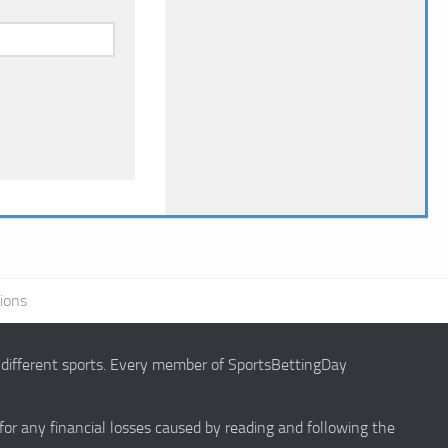
ions
g different sports. Every member of SportsBettingDay
 for any financial losses caused by reading and following the