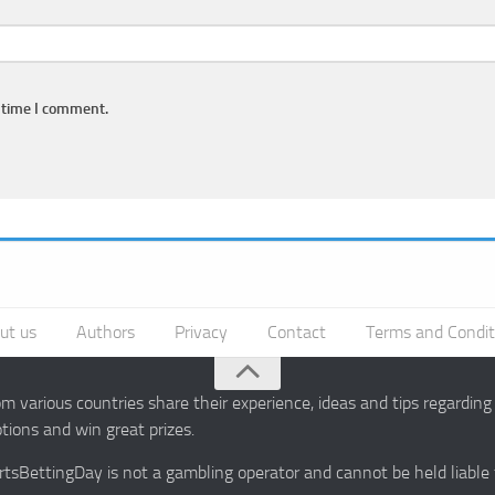
 time I comment.
ut us
Authors
Privacy
Contact
Terms and Condit
 various countries share their experience, ideas and tips regardin
ions and win great prizes.
portsBettingDay is not a gambling operator and cannot be held liable