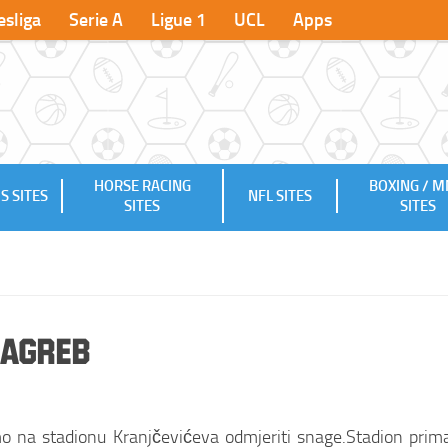
sliga
Serie A
Ligue 1
UCL
Apps
HORSE RACING
BOXING / 
S SITES
NFL SITES
SITES
SITES
Zagreb
 na stadionu Kranjčevićeva odmjeriti snage.Stadion prima