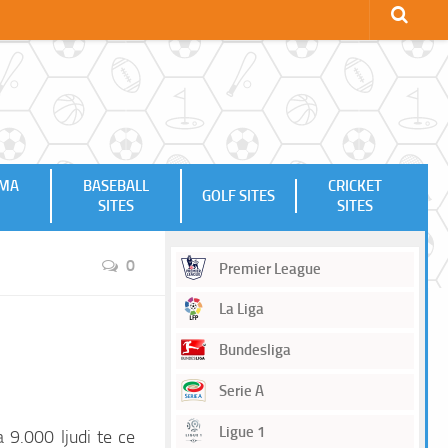
MMA
BASEBALL
CRICKET
GOLF SITES
SITES
SITES
0
Premier League
La Liga
Bundesliga
Serie A
Ligue 1
 9.000 ljudi te ce