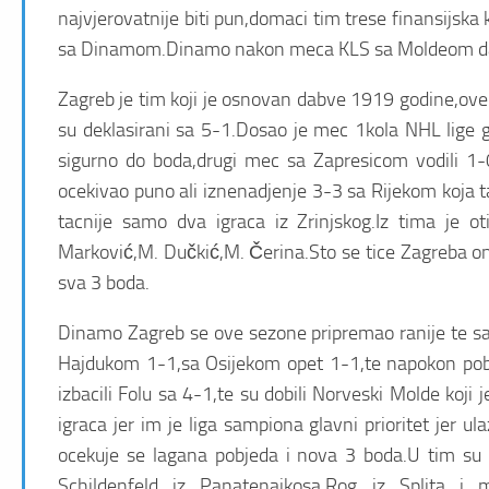
najvjerovatnije biti pun,domaci tim trese finansijska 
sa Dinamom.Dinamo nakon meca KLS sa Moldeom danas c
Zagreb je tim koji je osnovan dabve 1919 godine,ove 
su deklasirani sa 5-1.Dosao je mec 1kola NHL lige
sigurno do boda,drugi mec sa Zapresicom vodili 1-0
ocekivao puno ali iznenadjenje 3-3 sa Rijekom koja 
tacnije samo dva igraca iz Zrinjskog.Iz tima je oti
Marković,M. Dučkić,M. Čerina.Sto se tice Zagreba oni b
sva 3 boda.
Dinamo Zagreb se ove sezone pripremao ranije te sa
Hajdukom 1-1,sa Osijekom opet 1-1,te napokon pobje
izbacili Folu sa 4-1,te su dobili Norveski Molde k
igraca jer im je liga sampiona glavni prioritet jer 
ocekuje se lagana pobjeda i nova 3 boda.U tim su 
Schildenfeld iz Panatenaikosa,Rog iz Splita i