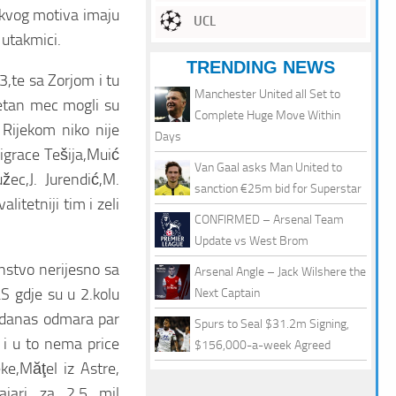
kakvog motiva imaju
UCL
 utakmici.
TRENDING NEWS
,te sa Zorjom i tu
Manchester United all Set to
etan mec mogli su
Complete Huge Move Within
 Rijekom niko nije
Days
igrace Tešija,Muić
Van Gaal asks Man United to
žec,J. Jurendić,M.
sanction €25m bid for Superstar
itetniji tim i zeli
CONFIRMED – Arsenal Team
Update vs West Brom
nstvo nerijesno sa
Arsenal Angle – Jack Wilshere the
S gdje su u 2.kolu
Next Captain
o danas odmara par
Spurs to Seal $31.2m Signing,
t i u to nema price
$156,000-a-week Agreed
e,Măţel iz Astre,
ajari za 2.5 mil