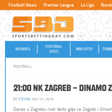
Football News
Premier League
La Liga
Bunde
FOOTBALL
BOOKIES
NBA SITES
TENNI
SITES
FOOTBALL
21:00 NK Zagreb – Dinamo 
BY
STEFAN
· JULY 31, 2015
Danas u Zagrebu mali derbi gdje ce Zagreb i Dinamo