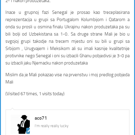
2-1 nakon produzetaka..
Inace u grupnoj fazi Senegal je prosao kao treceplasirana
reprezentacija u grupi sa Portugalom Kolumbijom i Qatarom a
onda su prosli u osmina finalu Ukrajinu nakon produzetaka pa su
bili bolji od Uzbekistana sa 1-0.. Sa druge strane Mali je bio u
svgojoj grupi takodje na trecem mjestu oni su bili u grupi sa
Srbijom , Urugvajem i Meksikom ali su imali kasnije kvalitetnije
protivnike nego Senegal i oni su izbacili Ghanu pobjedivsi je 3-0 pa
su izbacili jaku Njemacku nakon produzetaka
Mislim da je Mali pokazao vise na prvenstvu i moj predlog pobjeda
Mali
(Visited 67 times, 1 visits today)
aco71
I'm really really lucky