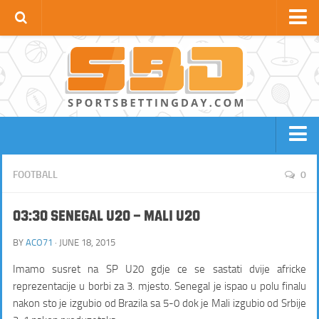
Football News
Premier League
La Liga
Bundesliga
Serie A
BOOKIES
FOOTBALL SITES
FOOTBALL
0
Ligue 1
NBA SITES
TENNIS SITES
UCL
03:30 Senegal U20 – Mali U20
HORSE RACING SITES
NFL SITES
Apps
BY
ACO71
BOXING / MMA SITES
· JUNE 18, 2015
BASEBALL SITES
GOLF SITES
CRICKET SITES
Imamo susret na SP U20 gdje ce se sastati dvije africke
reprezentacije u borbi za 3. mjesto. Senegal je ispao u polu finalu
nakon sto je izgubio od Brazila sa 5-0 dok je Mali izgubio od Srbije